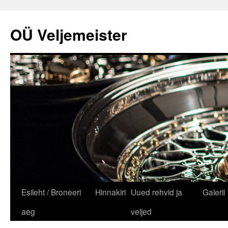
OÜ Veljemeister
Liigu
Esileht / Broneeri
Hinnakiri
Uued rehvid ja
Galerii
sisu
aeg
veljed