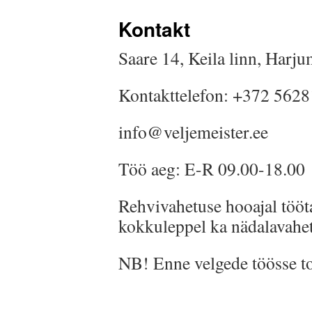
juurde
Kontakt
Saare 14, Keila linn, Harj
Kontakttelefon: +372 562
info@veljemeister.ee
Töö aeg: E-R 09.00-18.00
Rehvivahetuse hooajal tööt
kokkuleppel ka nädalavahet
NB! Enne velgede töösse to